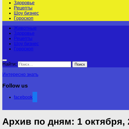
Здоровье
Рецепты
Шоу бизнес
Гороскоп
Животные
Здоровье
Рецепты
Шоу бизнес
Гороскоп
Найти:
Интересно знать
Follow us
facebook
Архив по дням:
1 октября,