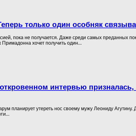
 Теперь только один особняк связыв
ией, пока не получается. Даже среди самых преданных пок
 Примадонна хочет получить один...
откровенном интервью призналась, 
рум планирует утереть нос своему мужу Леониду Агутину. 
и...