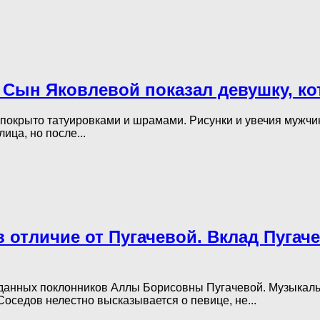
 Сын Яковлевой показал девушку, к
окрыто татуировками и шрамами. Рисунки и увечия мужчин
ица, но после...
 отличие от Пугачевой. Вклад Пугач
еданных поклонников Аллы Борисовны Пугачевой. Музыкаль
оседов нелестно высказывается о певице, не...