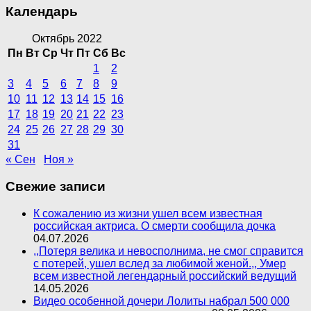
Календарь
Октябрь 2022
Пн
Вт
Ср
Чт
Пт
Сб
Вс
1
2
3
4
5
6
7
8
9
10
11
12
13
14
15
16
17
18
19
20
21
22
23
24
25
26
27
28
29
30
31
« Сен
Ноя »
Свежие записи
К сожалению из жизни ушел всем известная
российская актриса. О смерти сообщила дочка
04.07.2026
,,Потеря велика и невосполнима, не смог справится
с потерей, ушел вслед за любимой женой.,, Умер
всем известной легендарный российский ведущий
14.05.2026
Видео особенной дочери Лолиты набрал 500 000