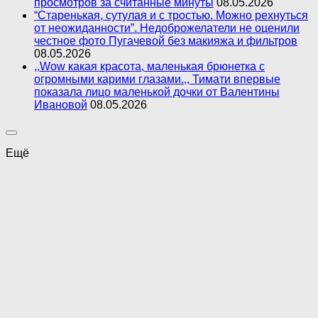
просмотров за считанные минуты
08.05.2026
“Старенькая, сутулая и с тростью. Можно рехнуться
от неожиданности”. Недоброжелатели не оценили
честное фото Пугачевой без макияжа и фильтров
08.05.2026
,,Wow какая красота, маленькая брюнетка с
огромными карими глазами.,, Тимати впервые
показала лицо маленькой дочки от Валентины
Ивановой
08.05.2026
Ещё