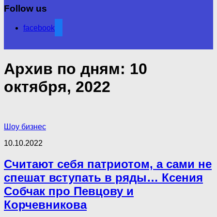
Follow us
facebook
Архив по дням:
10
октября, 2022
Шоу бизнес
10.10.2022
Считают себя патриотом, а сами не
спешат вступать в ряды… Ксения
Собчак про Певцову и
Корчевникова