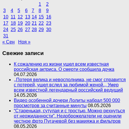
1
2
3
4
5
6
7
8
9
10
11
12
13
14
15
16
17
18
19
20
21
22
23
24
25
26
27
28
29
30
31
« Сен
Ноя »
Свежие записи
К сожалению из жизни ушел всем известная
российская актриса. О смерти сообщила дочка
04.07.2026
,,Потеря велика и невосполнима, не смог справится
с потерей, ушел вслед за любимой женой.,, Умер
всем известной легендарный российский ведущий
14.05.2026
Видео особенной дочери Лолиты набрал 500 000
просмотров за считанные минуты
08.05.2026
“Старенькая, сутулая и с тростью. Можно рехнуться
от неожиданности”. Недоброжелатели не оценили
честное фото Пугачевой без макияжа и фильтров
08.05.2026