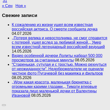
31
« Сен
Ноя »
Свежие записи
К сожалению из жизни ушел всем известная
российская актриса. О смерти сообщила дочка
04.07.2026
,,Потеря велика и невосполнима, не смог справится
с потерей, ушел вслед за любимой женой.,, Умер
всем известной легендарный российский ведущий
14.05.2026
Видео особенной дочери Лолиты набрал 500 000
просмотров за считанные минуты
08.05.2026
“Старенькая, сутулая и с тростью. Можно рехнуться
от неожиданности”. Недоброжелатели не оценили
честное фото Пугачевой без макияжа и фильтров
08.05.2026
,,Wow какая красота, маленькая брюнетка с
огромными карими глазами.,, Тимати впервые
показала лицо маленькой дочки от Валентины
Ивановой
08.05.2026