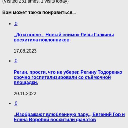
(Visited 231 times, 1 visits today)
Вам может также понравиться...
0
,,До и после.,, Новый снимок Лизы Галкины
восхитила поклонников
17.08.2023
0
Регин, прости, что не уберег. Регину Тодоренко
срочно госпитализировали со съёмочной
площадки.
20.11.2022
0
,,Изображают влюбленную пару.,, Евгений Гор и
Елена Воробей восхитили фанатов