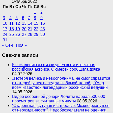
Октябрь 2022
Пн
Вт
Ср
Чт
Пт
Сб
Вс
1
2
3
4
5
6
7
8
9
10
11
12
13
14
15
16
17
18
19
20
21
22
23
24
25
26
27
28
29
30
31
« Сен
Ноя »
Свежие записи
К сожалению из жизни ушел всем известная
российская актриса. О смерти сообщила дочка
04.07.2026
,,Потеря велика и невосполнима, не смог справится
с потерей, ушел вслед за любимой женой.,, Умер
всем известной легендарный российский ведущий
14.05.2026
Видео особенной дочери Лолиты набрал 500 000
просмотров за считанные минуты
08.05.2026
“Старенькая, сутулая и с тростью. Можно рехнуться
от неожиданности”. Недоброжелатели не оценили