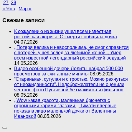
27
28
« Янв
Мар »
Свежие записи
К сожалению из жизни ушел всем известная
российская актриса. О смерти сообщила дочка
04.07.2026
,,Потеря велика и невосполнима, не смог справится
с потерей, ушел вслед за любимой женой.,, Умер
всем известной легендарный российский ведущий
14.05.2026
Видео особенной дочери Лолиты набрал 500 000
просмотров за считанные минуты
08.05.2026
“Старенькая, сутулая и с тростью. Можно рехнуться
от неожиданности”. Недоброжелатели не оценили
честное фото Пугачевой без макияжа и фильтров
08.05.2026
,,Wow какая красота, маленькая брюнетка с
огромными карими глазами.,, Тимати впервые
показала лицо маленькой дочки от Валентины
Ивановой
08.05.2026