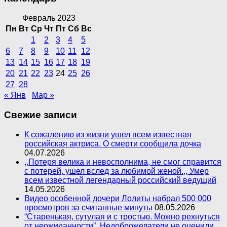
Февраль 2023
Пн
Вт
Ср
Чт
Пт
Сб
Вс
1
2
3
4
5
6
7
8
9
10
11
12
13
14
15
16
17
18
19
20
21
22
23
24
25
26
27
28
« Янв
Мар »
Свежие записи
К сожалению из жизни ушел всем известная
российская актриса. О смерти сообщила дочка
04.07.2026
,,Потеря велика и невосполнима, не смог справится
с потерей, ушел вслед за любимой женой.,, Умер
всем известной легендарный российский ведущий
14.05.2026
Видео особенной дочери Лолиты набрал 500 000
просмотров за считанные минуты
08.05.2026
“Старенькая, сутулая и с тростью. Можно рехнуться
от неожиданности”. Недоброжелатели не оценили