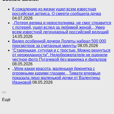
К сожалению из жизни ушел всем известная
российская актриса. О смерти сообщила дочка
04.07.2026
,,Потеря велика и невосполнима, не смог справится
с потерей, ушел вслед за любимой женой.,, Умер
всем известной легендарный российский ведущий
14.05.2026
Видео особенной дочери Лолиты набрал 500 000
просмотров за считанные минуты
08.05.2026
“Старенькая, сутулая и с тростью. Можно рехнуться
от неожиданности”. Недоброжелатели не оценили
честное фото Пугачевой без макияжа и фильтров
08.05.2026
,,Wow какая красота, маленькая брюнетка с
огромными карими глазами.,, Тимати впервые
показала лицо маленькой дочки от Валентины
Ивановой
08.05.2026
Ещё