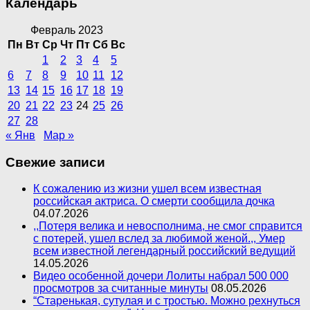
Календарь
Февраль 2023
Пн
Вт
Ср
Чт
Пт
Сб
Вс
1
2
3
4
5
6
7
8
9
10
11
12
13
14
15
16
17
18
19
20
21
22
23
24
25
26
27
28
« Янв
Мар »
Свежие записи
К сожалению из жизни ушел всем известная
российская актриса. О смерти сообщила дочка
04.07.2026
,,Потеря велика и невосполнима, не смог справится
с потерей, ушел вслед за любимой женой.,, Умер
всем известной легендарный российский ведущий
14.05.2026
Видео особенной дочери Лолиты набрал 500 000
просмотров за считанные минуты
08.05.2026
“Старенькая, сутулая и с тростью. Можно рехнуться