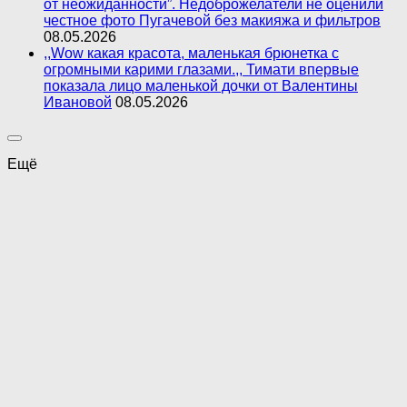
от неожиданности”. Недоброжелатели не оценили
честное фото Пугачевой без макияжа и фильтров
08.05.2026
,,Wow какая красота, маленькая брюнетка с
огромными карими глазами.,, Тимати впервые
показала лицо маленькой дочки от Валентины
Ивановой
08.05.2026
Ещё