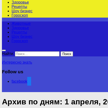
Здоровье
Рецепты
Шоу бизнес
Гороскоп
Животные
Здоровье
Рецепты
Шоу бизнес
Гороскоп
Найти:
Интересно знать
Follow us
facebook
Архив по дням:
1 апреля, 