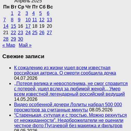
Апрель 2025
Пн
Вт
Ср
Чт
Пт
Сб
Вс
1
2
3
4
5
6
7
8
9
10
11
12
13
14
15
16
17
18
19
20
21
22
23
24
25
26
27
28
29
30
« Мар
Май »
Свежие записи
К сожалению из жизни ушел всем известная
российская актриса. О смерти сообщила дочка
04.07.2026
,,Потеря велика и невосполнима, не смог справится
с потерей, ушел вслед за любимой женой.,, Умер
всем известной легендарный российский ведущий
14.05.2026
Видео особенной дочери Лолиты набрал 500 000
просмотров за считанные минуты
08.05.2026
“Старенькая, сутулая и с тростью. Можно рехнуться
от неожиданности”. Недоброжелатели не оценили
честное фото Пугачевой без макияжа и фильтров
08.05.2026