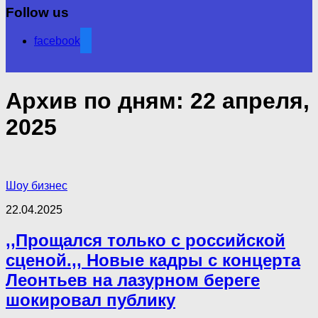
Follow us
facebook
Архив по дням:
22 апреля,
2025
Шоу бизнес
22.04.2025
,,Прощался только с российской
сценой.,, Новые кадры с концерта
Леонтьев на лазурном береге
шокировал публику