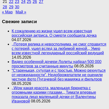
21
22
23
24
25
26
27
28
29
30
« Мар
Май »
Свежие записи
К сожалению из жизни ушел всем известная
российская актриса. О смерти сообщила дочка
04.07.2026
,,Потеря велика и невосполнима, не смог справится
с потерей, ушел вслед за любимой женой.,, Умер
всем известной легендарный российский ведущий
14.05.2026
Видео особенной дочери Лолиты набрал 500 000
просмотров за считанные минуты
08.05.2026
“Старенькая, сутулая и с тростью. Можно рехнуться
от неожиданности”. Недоброжелатели не оценили
честное фото Пугачевой без макияжа и фильтров
08.05.2026
,,Wow какая красота, маленькая брюнетка с
огромными карими глазами.,, Тимати впервые
показала лицо маленькой дочки от Валентины
Ивановой
08.05.2026