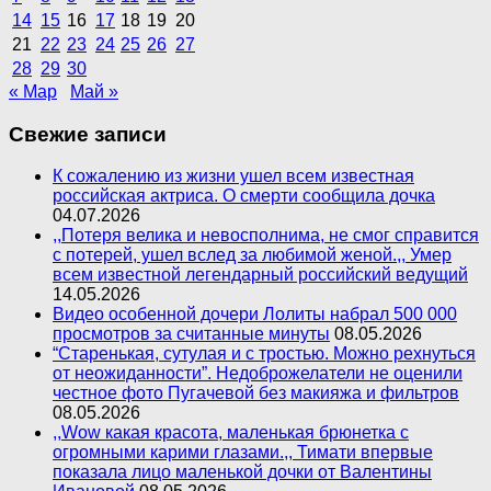
14
15
16
17
18
19
20
21
22
23
24
25
26
27
28
29
30
« Мар
Май »
Свежие записи
К сожалению из жизни ушел всем известная
российская актриса. О смерти сообщила дочка
04.07.2026
,,Потеря велика и невосполнима, не смог справится
с потерей, ушел вслед за любимой женой.,, Умер
всем известной легендарный российский ведущий
14.05.2026
Видео особенной дочери Лолиты набрал 500 000
просмотров за считанные минуты
08.05.2026
“Старенькая, сутулая и с тростью. Можно рехнуться
от неожиданности”. Недоброжелатели не оценили
честное фото Пугачевой без макияжа и фильтров
08.05.2026
,,Wow какая красота, маленькая брюнетка с
огромными карими глазами.,, Тимати впервые
показала лицо маленькой дочки от Валентины