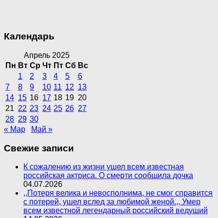
Календарь
Апрель 2025
Пн
Вт
Ср
Чт
Пт
Сб
Вс
1
2
3
4
5
6
7
8
9
10
11
12
13
14
15
16
17
18
19
20
21
22
23
24
25
26
27
28
29
30
« Мар
Май »
Свежие записи
К сожалению из жизни ушел всем известная
российская актриса. О смерти сообщила дочка
04.07.2026
,,Потеря велика и невосполнима, не смог справится
с потерей, ушел вслед за любимой женой.,, Умер
всем известной легендарный российский ведущий