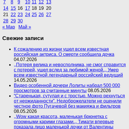
7
8
9
10
11
12
13
14
15
16
17
18
19
20
21
22
23
24
25
26
27
28
29
30
« Мар
Май »
Свежие записи
К сожалению из жизни ушел всем известная
российская актриса. О смерти сообщила дочка
04.07.2026
,,Потеря велика и невосполнима, не смог справится
с потерей, ушел вслед за любимой женой.,, Умер
всем известной легендарный российский ведущий
14.05.2026
Видео особенной дочери Лолиты набрал 500 000
просмотров за считанные минуты
08.05.2026
“Старенькая, сутулая и с тростью. Можно рехнуться
от неожиданности”. Недоброжелатели не оценили
честное фото Пугачевой без макияжа и фильтров
08.05.2026
,,Wow какая красота, маленькая брюнетка с
огромными карими глазами.,, Тимати впервые
показала лицо маленькой дочки от Валентины