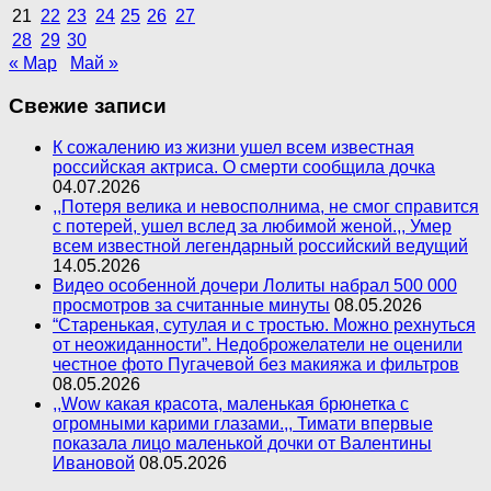
21
22
23
24
25
26
27
28
29
30
« Мар
Май »
Свежие записи
К сожалению из жизни ушел всем известная
российская актриса. О смерти сообщила дочка
04.07.2026
,,Потеря велика и невосполнима, не смог справится
с потерей, ушел вслед за любимой женой.,, Умер
всем известной легендарный российский ведущий
14.05.2026
Видео особенной дочери Лолиты набрал 500 000
просмотров за считанные минуты
08.05.2026
“Старенькая, сутулая и с тростью. Можно рехнуться
от неожиданности”. Недоброжелатели не оценили
честное фото Пугачевой без макияжа и фильтров
08.05.2026
,,Wow какая красота, маленькая брюнетка с
огромными карими глазами.,, Тимати впервые
показала лицо маленькой дочки от Валентины
Ивановой
08.05.2026