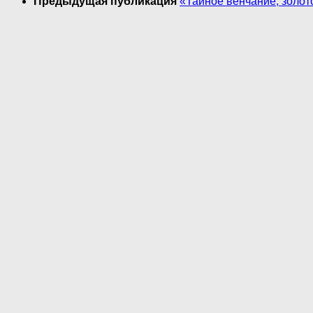
Предыдущая публикация
«Тайное венчание, золот