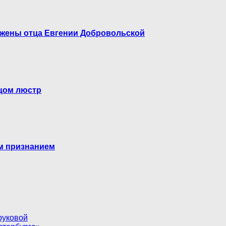
й жены отца Евгении Добровольской
вцом люстр
ым признанием
руковой