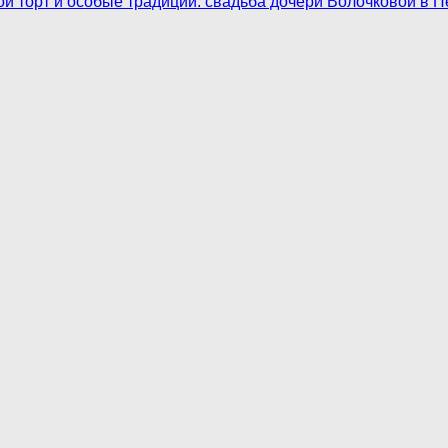
ой торт и особые традиции: свадьба дочери Волочковой в П