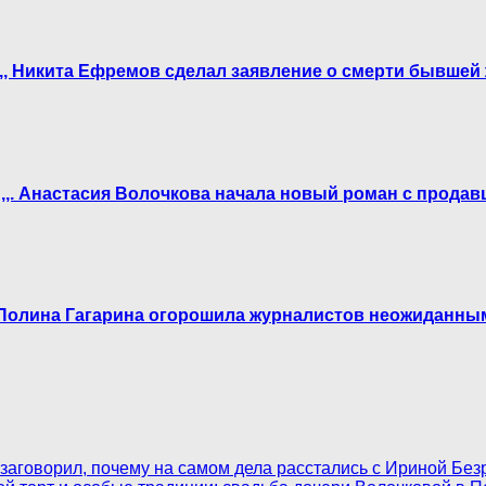
а.,, Никита Ефремов сделал заявление о смерти бывше
ом,,. Анастасия Волочкова начала новый роман с прода
, Полина Гагарина огорошила журналистов неожиданн
заговорил, почему на самом дела расстались с Ириной Без