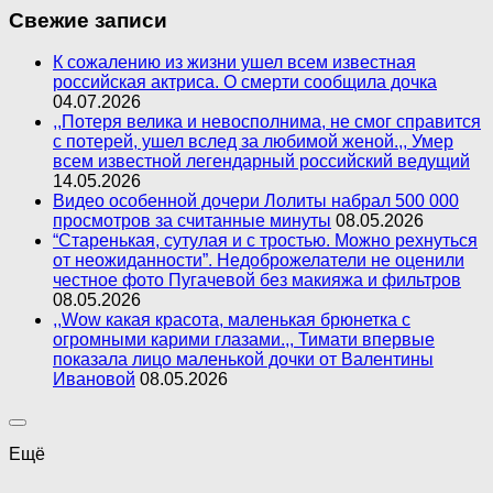
Свежие записи
К сожалению из жизни ушел всем известная
российская актриса. О смерти сообщила дочка
04.07.2026
,,Потеря велика и невосполнима, не смог справится
с потерей, ушел вслед за любимой женой.,, Умер
всем известной легендарный российский ведущий
14.05.2026
Видео особенной дочери Лолиты набрал 500 000
просмотров за считанные минуты
08.05.2026
“Старенькая, сутулая и с тростью. Можно рехнуться
от неожиданности”. Недоброжелатели не оценили
честное фото Пугачевой без макияжа и фильтров
08.05.2026
,,Wow какая красота, маленькая брюнетка с
огромными карими глазами.,, Тимати впервые
показала лицо маленькой дочки от Валентины
Ивановой
08.05.2026
Ещё