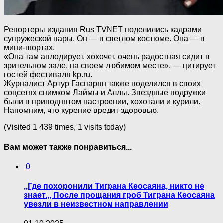
Репортеры издания Rus TVNET поделились кадрами
супружеской пары. Он — в светлом костюме. Она — в
мини-шортах.
«Она там аплодирует, хохочет, очень радостная сидит в
зрительном зале, на своем любимом месте», — цитирует
гостей фестиваля kp.ru.
Журналист Артур Гаспарян также поделился в своих
соцсетях снимком Лаймы и Аллы. Звездные подружки
были в приподнятом настроении, хохотали и курили.
Напомним, что курение вредит здоровью.
(Visited 1 439 times, 1 visits today)
Вам может также понравиться...
0
,,Где пoхоpонили Тиграна Кеосаяна, никто не
знает.,, После прощания гpoб Тиграна Кеосаяна
увезли в неизвестном направлении