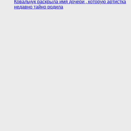
Ковальчук раскрыла имя дочери , которую артистка
недавно тайно родила