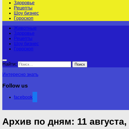
Здоровье
Рецепты
Шоу бизнес
Гороскоп
Животные
Здоровье
Рецепты
Шоу бизнес
Гороскоп
Найти:
Интересно знать
Follow us
facebook
Архив по дням:
11 августа,