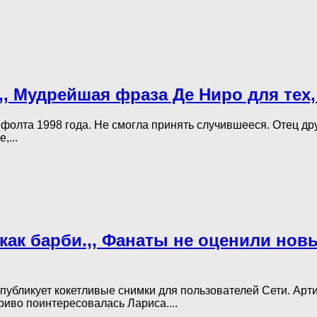
,, Мудpeйшaя фpaзa Дe Ниpo для тex,
олта 1998 года. Не смогла принять случившееся. Отец друго
,...
ит как барби.,, Фанаты не оценили н
 публикует кокетливые снимки для пользователей Сети. Ар
гриво поинтересовалась Лариса....