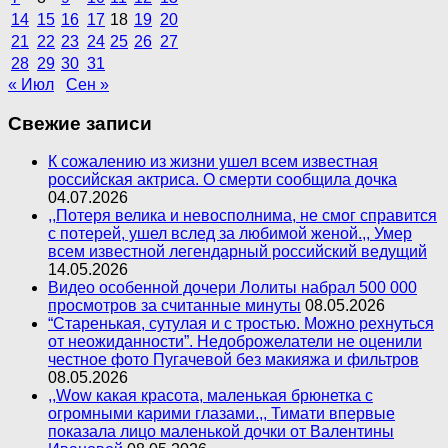
14
15
16
17
18
19
20
21
22
23
24
25
26
27
28
29
30
31
« Июл
Сен »
Свежие записи
К сожалению из жизни ушел всем известная
российская актриса. О смерти сообщила дочка
04.07.2026
,,Потеря велика и невосполнима, не смог справится
с потерей, ушел вслед за любимой женой.,, Умер
всем известной легендарный российский ведущий
14.05.2026
Видео особенной дочери Лолиты набрал 500 000
просмотров за считанные минуты
08.05.2026
“Старенькая, сутулая и с тростью. Можно рехнуться
от неожиданности”. Недоброжелатели не оценили
честное фото Пугачевой без макияжа и фильтров
08.05.2026
,,Wow какая красота, маленькая брюнетка с
огромными карими глазами.,, Тимати впервые
показала лицо маленькой дочки от Валентины