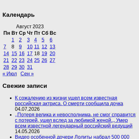
Календарь
Август 2023
Пн
Вт
Ср
Чт
Пт
Сб
Вс
1
2
3
4
5
6
7
8
9
10
11
12
13
14
15
16
17
18
19
20
21
22
23
24
25
26
27
28
29
30
31
« Июл
Сен »
Свежие записи
К сожалению из жизни ушел всем известная
российская актриса. О смерти сообщила дочка
04.07.2026
,,Потеря велика и невосполнима, не смог справится
с потерей, ушел вслед за любимой женой.,, Умер
всем известной легендарный российский ведущий
14.05.2026
Видео особенной дочери Лолиты набрал 500 000