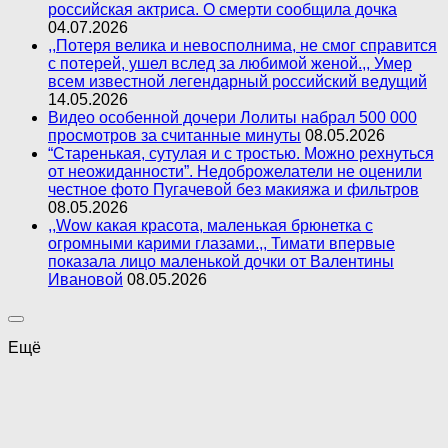
российская актриса. О смерти сообщила дочка
04.07.2026
,,Потеря велика и невосполнима, не смог справится
с потерей, ушел вслед за любимой женой.,, Умер
всем известной легендарный российский ведущий
14.05.2026
Видео особенной дочери Лолиты набрал 500 000
просмотров за считанные минуты
08.05.2026
“Старенькая, сутулая и с тростью. Можно рехнуться
от неожиданности”. Недоброжелатели не оценили
честное фото Пугачевой без макияжа и фильтров
08.05.2026
,,Wow какая красота, маленькая брюнетка с
огромными карими глазами.,, Тимати впервые
показала лицо маленькой дочки от Валентины
Ивановой
08.05.2026
Ещё