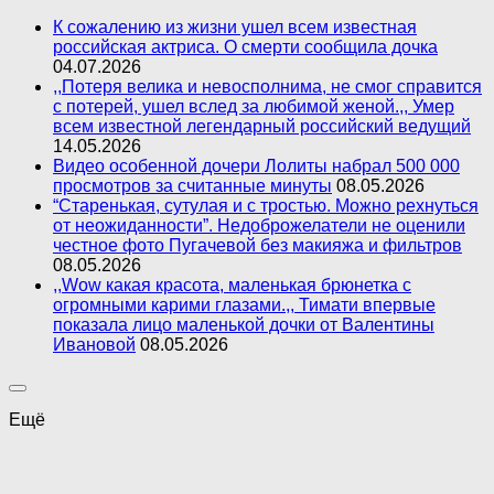
К сожалению из жизни ушел всем известная
российская актриса. О смерти сообщила дочка
04.07.2026
,,Потеря велика и невосполнима, не смог справится
с потерей, ушел вслед за любимой женой.,, Умер
всем известной легендарный российский ведущий
14.05.2026
Видео особенной дочери Лолиты набрал 500 000
просмотров за считанные минуты
08.05.2026
“Старенькая, сутулая и с тростью. Можно рехнуться
от неожиданности”. Недоброжелатели не оценили
честное фото Пугачевой без макияжа и фильтров
08.05.2026
,,Wow какая красота, маленькая брюнетка с
огромными карими глазами.,, Тимати впервые
показала лицо маленькой дочки от Валентины
Ивановой
08.05.2026
Ещё