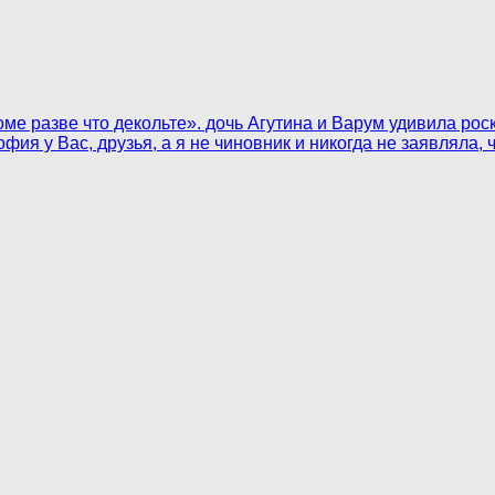
роме разве что декольте». дочь Агутина и Варум удивила 
ия у Вас, друзья, а я не чиновник и никогда не заявляла, чт