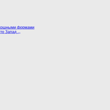
роскошными формами
о Запад .,,