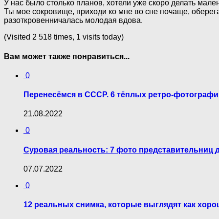
У нас было столько планов, хотели уже скоро делать мален
Ты мое сокровище, приходи ко мне во сне почаще, оберега
разоткровенничалась молодая вдова.
(Visited 2 518 times, 1 visits today)
Вам может также понравиться...
0
Перенесёмся в СССР. 6 тёплых ретро-фотограф
21.08.2022
0
Суровая реальность: 7 фото представительниц
07.07.2022
0
12 реальных снимка, которые выглядят как хор