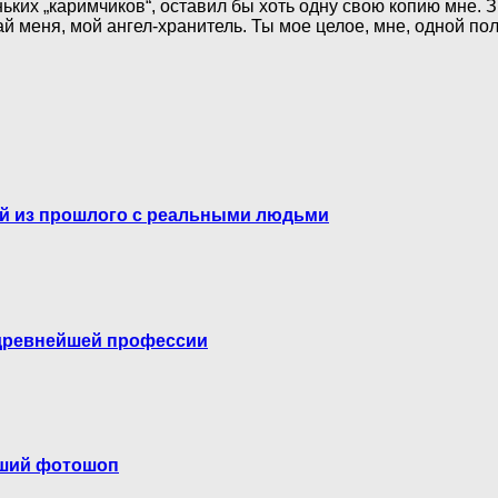
ьких „каримчиков“, оставил бы хоть одну свою копию мне. З
й меня, мой ангел-хранитель. Ты мое целое, мне, одной пол
ий из прошлого с реальными людьми
 древнейшей профессии
оший фотошоп